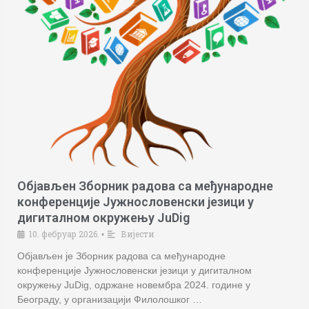
Објављен Зборник радова са међународне
конференције Јужнословенски језици у
дигиталном окружењу JuDig
10. фебруар 2026.
Вијести
•
Објављен је Зборник радова са међународне
конференције Јужнословенски језици у дигиталном
окружењу JuDig, одржане новембра 2024. године у
Београду, у организацији Филолошког …