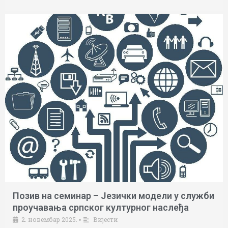
Позив на семинар – Језички модели у служби
проучавања српског културног наслеђа
2. новембар 2025.
Вијести
•