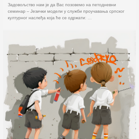
Задовољство нам је да Вас позовемо на петодневни
семинар – Језички модели у служби проучавања српског
културног наслеђа која ће се одржати: …