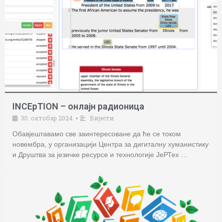
INCEpTION – онлајн радионица
30. октобар 2024.
Вијести
•
Обавјештавамо све заинтересоване да ће се током
новембра, у организацији Центра за дигиталну хуманистику
и Друштва за језичке ресурсе и технологије ЈеРТех …