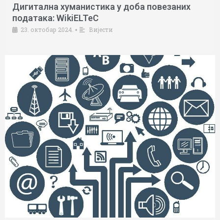
Дигитална хуманистика у доба повезаних
података: WikiELTeC
23. октобар 2024.
Вијести
•