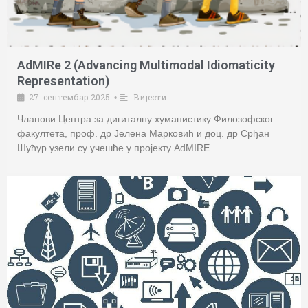
AdMIRe 2 (Advancing Multimodal Idiomaticity
Representation)
27. септембар 2025.
Вијести
•
Чланови Центра за дигиталну хуманистику Филозофског
факултета, проф. др Јелена Марковић и доц. др Срђан
Шућур узели су учешће у пројекту AdMIRE …