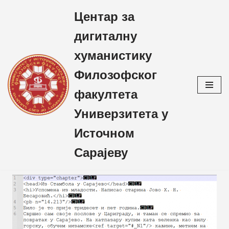
Центар за
Skip
дигиталну
to
content
хуманистику
Филозофског
факултета
Универзитета у
Источном
Сарајеву