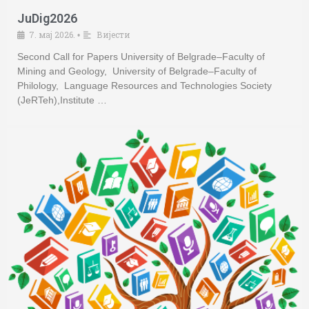
JuDig2026
7. мај 2026.
Вијести
•
Second Call for Papers University of Belgrade–Faculty of
Mining and Geology, University of Belgrade–Faculty of
Philology, Language Resources and Technologies Society
(JeRTeh),Institute …