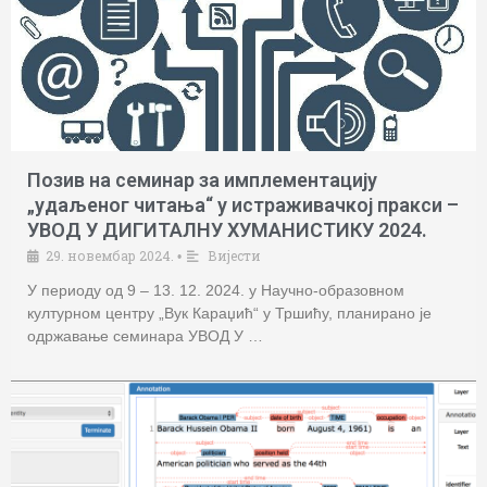
Позив на семинар за имплементацију
„удаљеног читања“ у истраживачкој пракси –
УВОД У ДИГИТАЛНУ ХУМАНИСТИКУ 2024.
29. новембар 2024.
Вијести
•
У периоду од 9 – 13. 12. 2024. у Научно-образовном
културном центру „Вук Караџић“ у Тршићу, планирано је
одржавање семинара УВОД У …