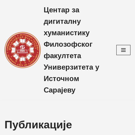
Центар за
Skip
дигиталну
to
content
хуманистику
Филозофског
факултета
Универзитета у
Источном
Сарајеву
Публикације