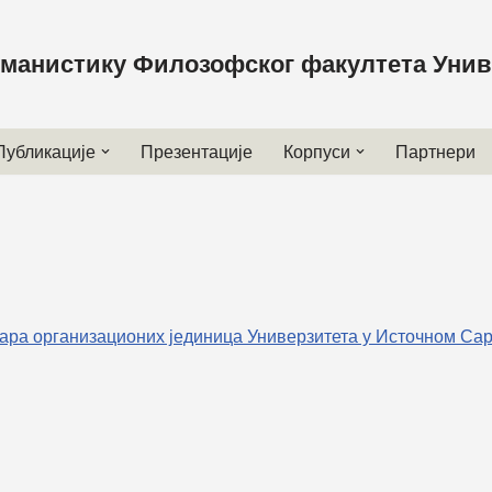
уманистику Филозофског факултета Унив
Публикације
Презентације
Корпуси
Партнери
ара организационих јединица Универзитета у Источном Сар