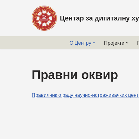
Центар за дигиталну х
Skip
to
content
О Центру
Пројекти
Правни оквир
Правилник о раду научно-истраживачких цент